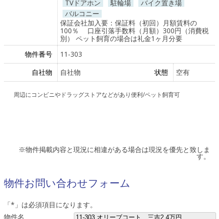
TVドアホン
駐輪場
バイク置き場
バルコニー
保証会社加入要：保証料（初回）月額賃料の
100％ 口座引落手数料（月額）300円（消費税
別） ペット飼育の場合は礼金1ヶ月分要
物件番号
11-303
自社物
自社物
状態
空有
周辺にコンビニやドラッグストアなどがあり便利/ペット飼育可
※物件掲載内容と現況に相違がある場合は現況を優先と致しま
す。
物件お問い合わせフォーム
「
*
」は必須項目になります。
物件名