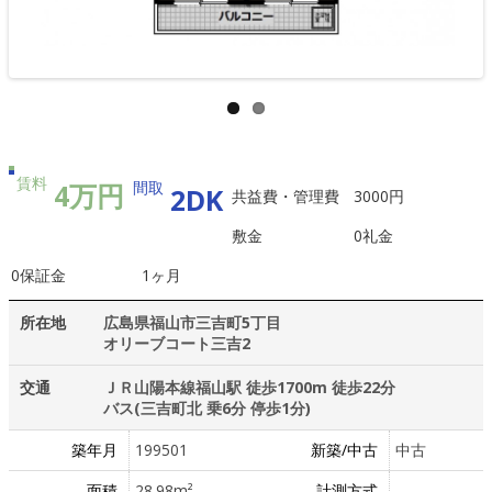
賃料
4万円
間取
2DK
共益費・管理費
3000円
敷金
0
礼金
0
保証金
1ヶ月
所在地
広島県福山市三吉町5丁目
オリーブコート三吉2
交通
ＪＲ山陽本線福山駅 徒歩1700m 徒歩22分
バス(三吉町北 乗6分 停歩1分)
築年月
199501
新築/中古
中古
面積
28.98m²
計測方式