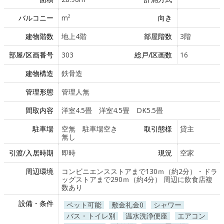
バルコニー
m²
向き
建物階数
地上4階
部屋階数
3階
部屋/区画番号
303
総戸/区画数
16
建物構造
鉄骨造
管理形態
管理人無
間取内容
洋室4.5畳 洋室4.5畳 DK5.5畳
駐車場
空無 駐車場空き
取引態様
貸主
無し
引渡/入居時期
即時
現況
空家
周辺環境
コンビニエンスストアまで130ｍ（約2分）・ドラ
ッグストアまで290ｍ（約4分） 周辺に飲食店複
数あり
設備・条件
ペット可能
敷金礼金0
シャワー
バス・トイレ別
温水洗浄便座
エアコン