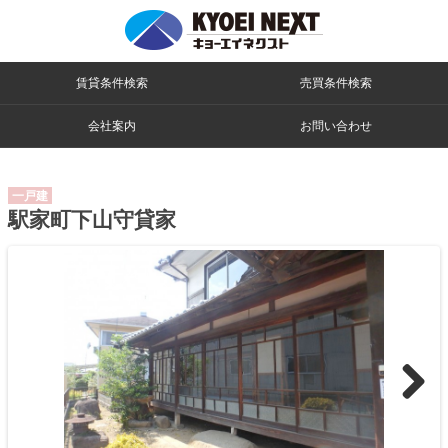
賃貸条件検索
売買条件検索
会社案内
お問い合わせ
一戸建
駅家町下山守貸家
>>