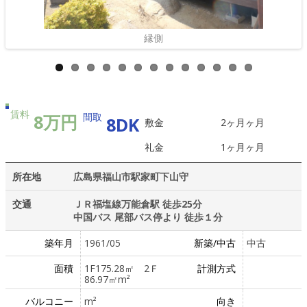
縁側
賃料
8万円
間取
8DK
敷金
2ヶ月ヶ月
礼金
1ヶ月ヶ月
所在地
広島県福山市駅家町下山守
交通
ＪＲ福塩線万能倉駅 徒歩25分
中国バス 尾部バス停より 徒歩１分
築年月
1961/05
新築/中古
中古
面積
1F175.28㎡ 2Ｆ
計測方式
86.97㎡m²
バルコニー
m²
向き