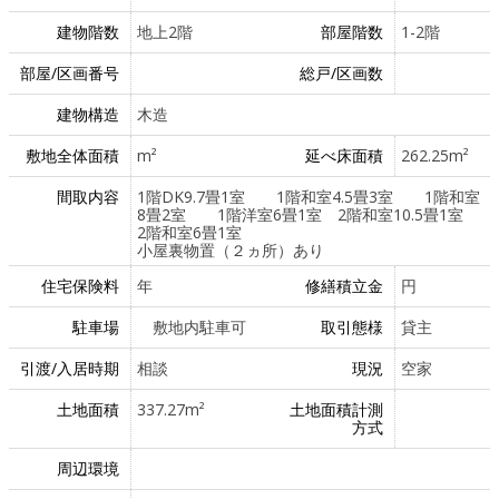
建物階数
地上2階
部屋階数
1-2階
部屋/区画番号
総戸/区画数
建物構造
木造
敷地全体面積
m²
延べ床面積
262.25m²
間取内容
1階DK9.7畳1室 1階和室4.5畳3室 1階和室
8畳2室 1階洋室6畳1室 2階和室10.5畳1室
2階和室6畳1室
小屋裏物置（２ヵ所）あり
住宅保険料
年
修繕積立金
円
駐車場
敷地内駐車可
取引態様
貸主
引渡/入居時期
相談
現況
空家
土地面積
337.27m²
土地面積計測
方式
周辺環境