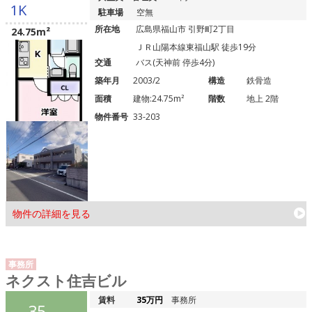
1K
駐車場
空無
所在地
広島県福山市 引野町2丁目
24.75m²
ＪＲ山陽本線東福山駅 徒歩19分
交通
バス(天神前 停歩4分)
築年月
2003/2
構造
鉄骨造
面積
建物:24.75m²
階数
地上 2階
物件番号
33-203
物件の詳細を見る
事務所
ネクスト住吉ビル
賃料
35万円
事務所
35