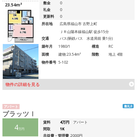
敷金
0
23.54m²
礼金
0
更新料
0
所在地
広島県福山市 古野上町
ＪＲ山陽本線福山駅 徒歩15分
交通
バス(鞆鉄バス 水道局前 乗1分)
築年月
1980/1
構造
RC
面積
建物:23.54m²
階数
地上 4階
物件番号
5-102
物件の詳細を見る
アパート
敷礼0
プラッツⅠ
賃料
4万円
アパート
4
間取
1K
万円
共益費・管理費
2000円