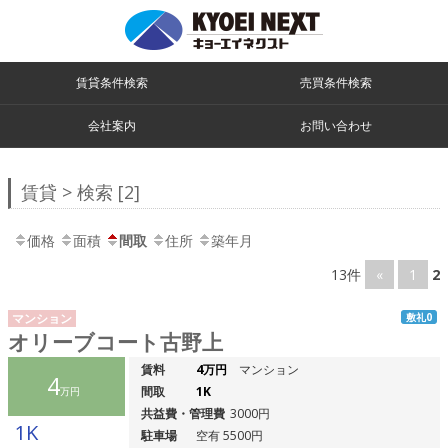
賃貸条件検索
売買条件検索
会社案内
お問い合わせ
賃貸 > 検索 [2]
価格
面積
間取
住所
築年月
13件
«
1
2
マンション
敷礼0
オリーブコート古野上
賃料
4万円
マンション
4
間取
1K
万円
共益費・管理費
3000円
1K
駐車場
空有 5500円