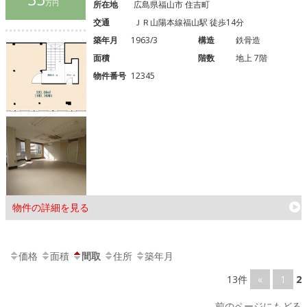
万円
所在地
広島県福山市 住吉町
交通
ＪＲ山陽本線福山駅 徒歩14分
築年月
1963/3
構造
鉄骨造
面積
階数
地上 7階
物件番号
12345
物件の詳細を見る
価格
面積
間取
住所
築年月
13件
«
1
2
前のページにもどる